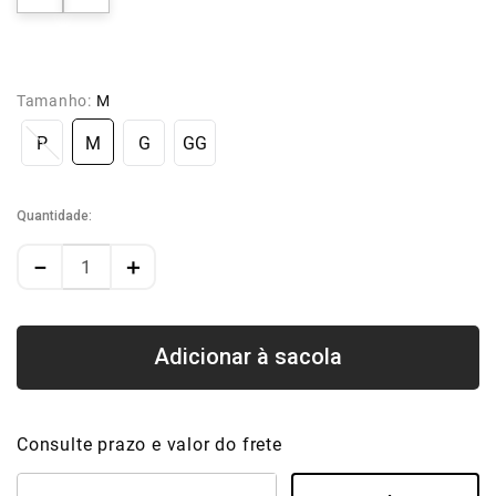
Tamanho:
M
P
M
G
GG
Quantidade
－
＋
Consulte prazo e valor do frete