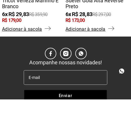
Tricot Veneza Marinho E
Suéter Gola Alta Reverse
Branco
Preto
6
R$
29
,
83
6
R$
28
,
83
R$
359
,
90
R$
297
,
00
R$
179
,
00
R$
173
,
00
Adicionar à sacola
Adicionar à sacola
Acompanhe nossas novidades!
Enviar
Institucional
+
Quem somos