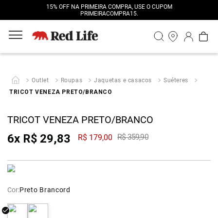
15% OFF NA PRIMEIRA COMPRA, USE O CUPOM
PRIMEIRACOMPRA15.
Outlet
Roupas
Jaquetas e casacos
Suéteres
TRICOT VENEZA PRETO/BRANCO
TRICOT VENEZA PRETO/BRANCO
6
x
R$
29
,
83
R$
359
,
90
R$
179
,
00
Cor:
Preto Brancord