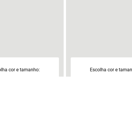
lha cor e tamanho:
Escolha cor e tama
40
41
+
40
41
9
39
cionar à sacola
Adicionar à sacol