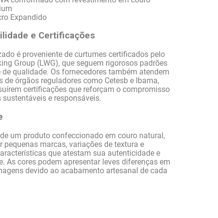
ium
cro Expandido
lidade e Certificações
izado é proveniente de curtumes certificados pelo
king Group (LWG), que seguem rigorosos padrões
e de qualidade. Os fornecedores também atendem
s de órgãos reguladores como Cetesb e Ibama,
suírem certificações que reforçam o compromisso
 sustentáveis e responsáveis.
e
r de um produto confeccionado em couro natural,
r pequenas marcas, variações de textura e
características que atestam sua autenticidade e
e. As cores podem apresentar leves diferenças em
imagens devido ao acabamento artesanal de cada