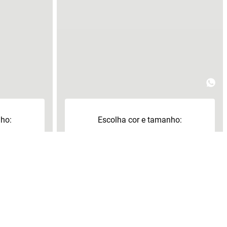
nho:
Escolha cor e tamanho:
+
39
41
+
40
a
Adicionar à sacola