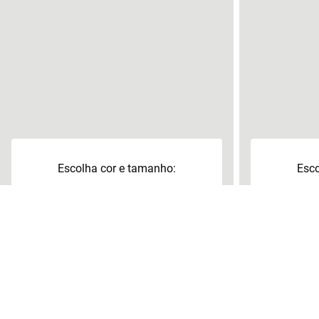
Escolha cor e tamanho:
Esco
40
41
+
39
3
Adicionar à sacola
Adi