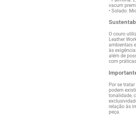
vacum prem
• Solado: Mi
Sustentabi
O couro util
Leather Wor
ambientais 
às exigência
além de pos
com práticas
Important
Por se trata
podem existi
tonalidade, 
exclusividad
relação às 
peça.