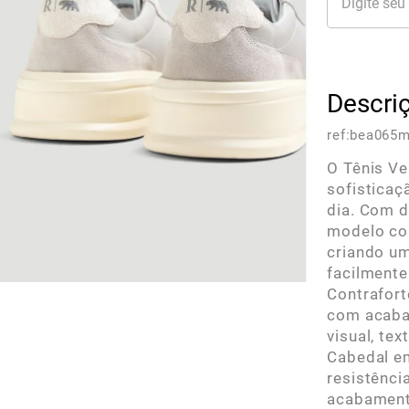
Descri
ref:
bea065m
O Tênis Ve
sofisticaç
dia. Com d
modelo co
criando um
facilmente
Contrafort
com acaba
visual, te
Cabedal e
resistênci
acabamento