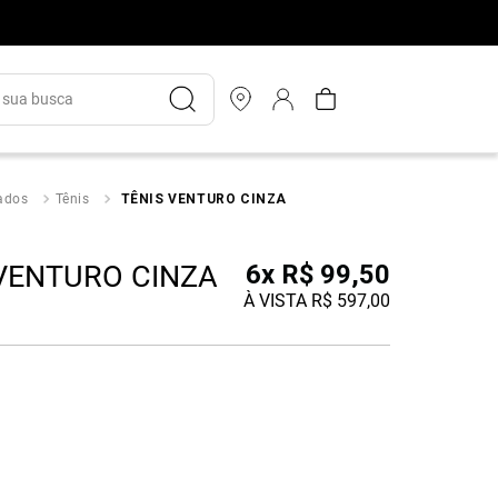
ua busca
ados
Tênis
TÊNIS VENTURO CINZA
 VENTURO CINZA
6
x
R$
99
,
50
À VISTA
R$
597
,
00