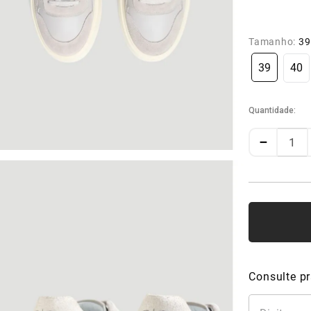
Tamanho:
39
39
40
Quantidade
－
Consulte pr