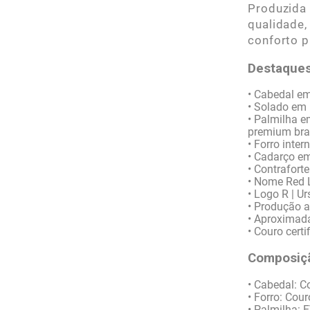
Produzida 
qualidade,
conforto p
Destaques
• Cabedal e
• Solado em 
• Palmilha 
premium br
• Forro inte
• Cadarço e
• Contrafort
• Nome Red L
• Logo R | U
• Produção a
• Aproximad
• Couro cert
Composiçã
• Cabedal: C
• Forro: Cour
• Palmilha: