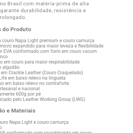
no Brasil com matéria-prima de alta
 garante durabilidade, resistência e
rolongado.
 do Produto
m couro Napa Light premium e couro camurça
micro expandido para maior leveza e flexibilidade
em EVA conformado com forro em couro vacum
anco
rno em couro para maior respirabilidade
m algodão
e em Crackle Leather (Couro Craquelado)
ife em baixo relevo na lingueta
rso em baixo relevo no contraforte
rtesanal e nacional
amente 600g por pé
ificado pelo Leather Working Group (LWG)
o e Materiais
ouro Napa Light e couro camurça
o
 EVA conformado com revestimento em couro