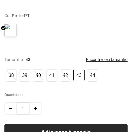
Cor:
Preto-PT
Tamanho:
43
Encontre seu tamanho
38
39
40
41
42
43
44
Quantidade
－
＋