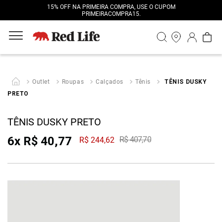
15% OFF NA PRIMEIRA COMPRA, USE O CUPOM
PRIMEIRACOMPRA15.
Outlet
Roupas
Calçados
Tênis
TÊNIS DUSKY
PRETO
TÊNIS DUSKY PRETO
6
x
R$
40
,
77
R$
407
,
70
R$
244
,
62