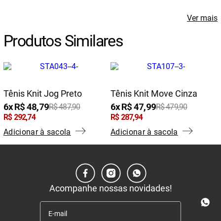
Ver mais
Produtos Similares
Tênis Knit Jog Preto
Tênis Knit Move Cinza
6
R$
48
,
79
6
R$
47
,
99
R$
487
,
90
R$
479
,
90
R$
292
,
74
R$
287
,
94
Adicionar à sacola
Adicionar à sacola
Acompanhe nossas novidades!