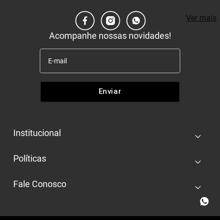
Ver mais
Acompanhe nossas novidades!
Enviar
Institucional
+
Quem somos
Políticas
+
Nossas lojas
Entrega e retira
Trabalhe conosco
Fale Conosco
+
Pagamento e segurança
Multimarcas
Dúvidas frequentes
Trocas e devoluções
Contato