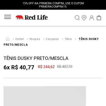
15% OFF NA PRIMEIRA COMPRA, USE O CUPOM
PRIMEIRACOMPRA15.
Outlet
Roupas
Calçados
Tênis
TÊNIS DUSKY
PRETO/MESCLA
TÊNIS DUSKY PRETO/MESCLA
6
x
R$
40
,
77
R$
407
,
70
R$
244
,
62