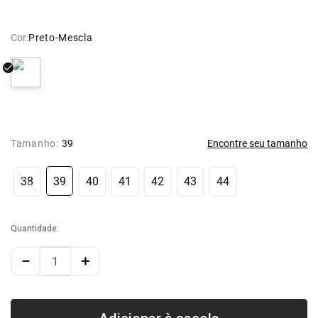
Cor:
Preto-Mescla
Tamanho:
39
Encontre seu tamanho
38
39
40
41
42
43
44
Quantidade
－
＋