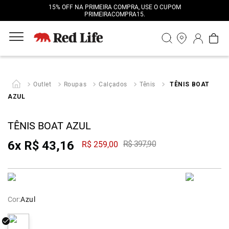
15% OFF NA PRIMEIRA COMPRA, USE O CUPOM
PRIMEIRACOMPRA15.
Outlet
Roupas
Calçados
Tênis
TÊNIS BOAT
AZUL
TÊNIS BOAT AZUL
6
x
R$
43
,
16
R$
397
,
90
R$
259
,
00
Cor:
Azul