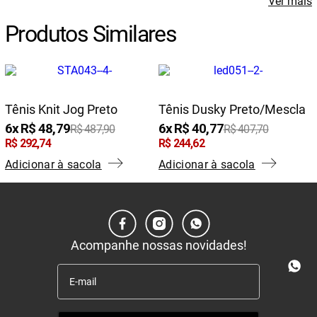
Ver mais
Produtos Similares
Tênis Knit Jog Preto
Tênis Dusky Preto/mescla
6
R$
48
,
79
6
R$
40
,
77
R$
487
,
90
R$
407
,
70
R$
292
,
74
R$
244
,
62
Adicionar à sacola
Adicionar à sacola
Acompanhe nossas novidades!