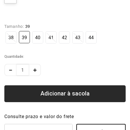
Tamanho:
39
38
39
40
41
42
43
44
Quantidade
－
＋
Consulte prazo e valor do frete