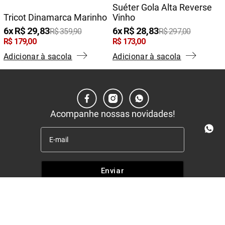
Suéter Gola Alta Reverse
Tricot Dinamarca Marinho
Vinho
6
R$
29
,
83
6
R$
28
,
83
R$
359
,
90
R$
297
,
00
R$
179
,
00
R$
173
,
00
Adicionar à sacola
Adicionar à sacola
Acompanhe nossas novidades!
Enviar
Institucional
+