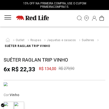
15% OFF NA PRIMEIRA COMPRA, USE O CUPOM
PRIMEIRACOMPRA15.
Outlet
Roupas
Jaquetas e casacos
Suéteres
SUÉTER RAGLAN TRIP VINHO
SUÉTER RAGLAN TRIP VINHO
6
x
R$
22
,
33
R$
279
,
90
R$
134
,
00
Cor:
Vinho