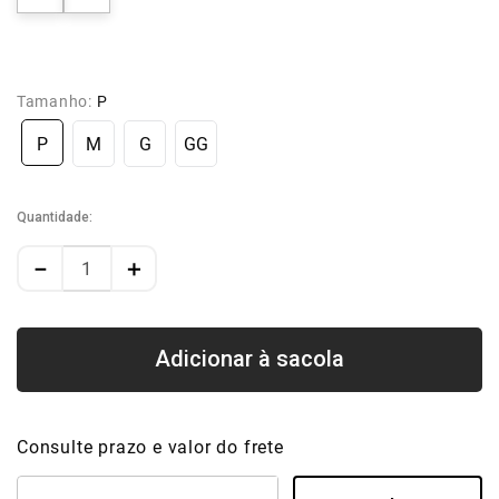
Tamanho:
P
P
M
G
GG
Quantidade
－
＋
Consulte prazo e valor do frete