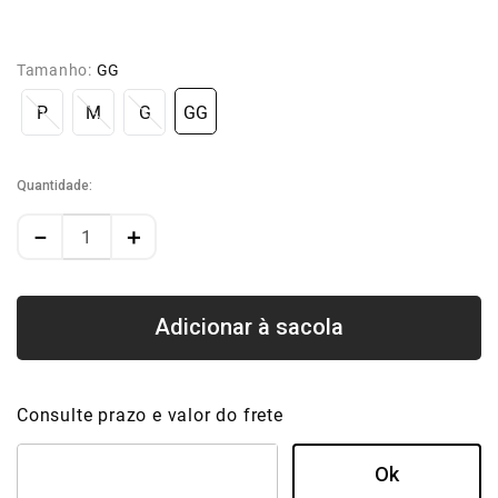
Tamanho:
GG
P
M
G
GG
Quantidade
－
＋
Consulte prazo e valor do frete