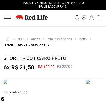
15% OFF NA PRIMEIRA COMPRA, USE O CUPOM
PRIMEIRACOMPRA15.
Outlet
Roupas
Bermudas e shorts
Shorts
SHORT TRICOT CAIRO PRETO
SHORT TRICOT CAIRO PRETO
6
x
R$
21
,
50
R$
227
,
00
R$
129
,
00
Cor:
Preto-6500