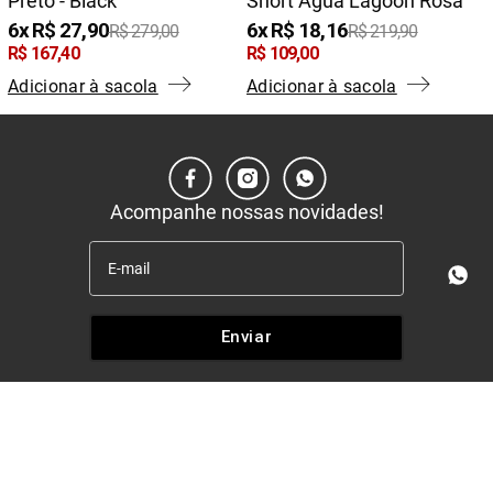
Preto - Black
Short Água Lagoon Rosa
6
R$
27
,
90
6
R$
18
,
16
R$
279
,
00
R$
219
,
90
R$
167
,
40
R$
109
,
00
Adicionar à sacola
Adicionar à sacola
Acompanhe nossas novidades!
Enviar
Institucional
+
Quem somos
Políticas
+