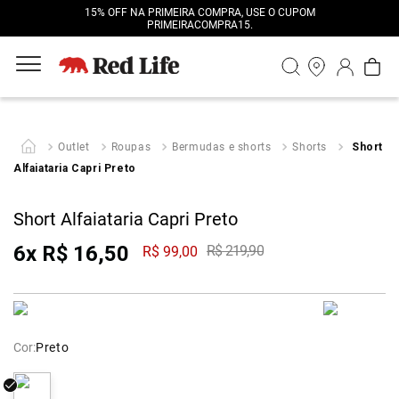
15% OFF NA PRIMEIRA COMPRA, USE O CUPOM
PRIMEIRACOMPRA15.
Outlet
Roupas
Bermudas e shorts
Shorts
Short
Alfaiataria Capri Preto
Short Alfaiataria Capri Preto
6
x
R$
16
,
50
R$
219
,
90
R$
99
,
00
Cor:
Preto