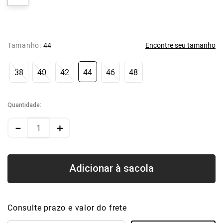
Tamanho:
44
Encontre seu tamanho
38
40
42
44
46
48
Quantidade
－
＋
Consulte prazo e valor do frete