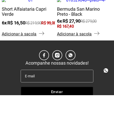
Short Alfaiataria Capri
Bermuda San Marino
Verde
Preto - Black
6
R$
27
,
90
R$
279
,
00
6
R$
16
,
50
R$
219
,
90
R$
99
,
00
R$
167
,
40
Adicionar à sacola
Adicionar à sacola
Acompanhe nossas novidades!
Enviar
Institucional
+