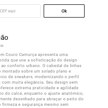
ção
mh
 em Couro Camurça apresenta uma
íbrida que une a sofisticação do design
l ao conforto urbano. O cabedal de linhas
é montado sobre um solado plano e
pico de sneakers, modernizando o perfil
 com muita elegância. Seu design sem
ferece extrema praticidade e agilidade
 do calce, enquanto o ajuste anatômico,
mente desenhado para abraçar o peito do
te firmeza e segurança mesmo sem