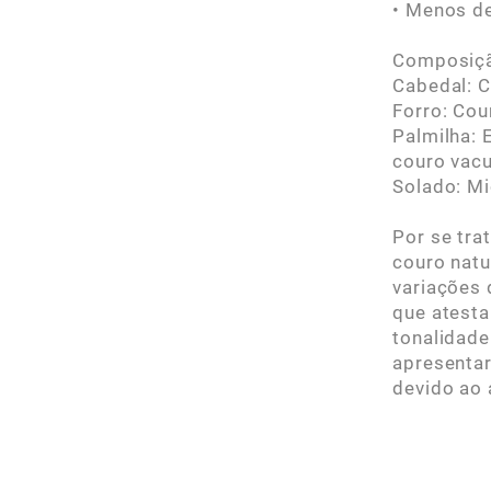
• Menos d
Composiç
Cabedal: 
Forro: Cou
Palmilha:
couro vac
Solado: M
Por se tra
couro natu
variações 
que atesta
tonalidade
apresentar
devido ao 