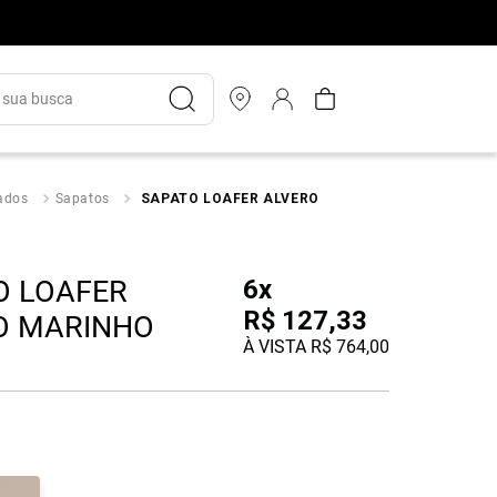
ua busca
ados
Sapatos
SAPATO LOAFER ALVERO
O LOAFER
6
x
R$
127
,
33
O MARINHO
À VISTA
R$
764
,
00