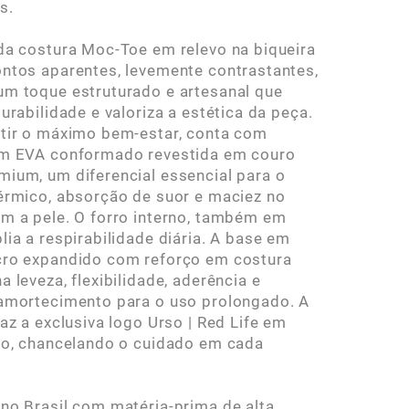
s.
da costura Moc-Toe em relevo na biqueira
ntos aparentes, levemente contrastantes,
m toque estruturado e artesanal que
durabilidade e valoriza a estética da peça.
tir o máximo bem-estar, conta com
em EVA conformado revestida em couro
ium, um diferencial essencial para o
érmico, absorção de suor e maciez no
m a pele. O forro interno, também em
lia a respirabilidade diária. A base em
cro expandido com reforço em costura
a leveza, flexibilidade, aderência e
amortecimento para o uso prolongado. A
raz a exclusiva logo Urso | Red Life em
vo, chancelando o cuidado em cada
no Brasil com matéria-prima de alta