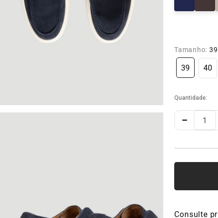
Tamanho:
39
39
40
Quantidade
－
Consulte pr