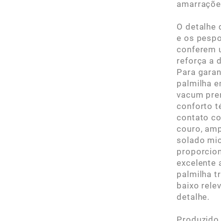
amarraçõe
O detalhe 
e os pespo
conferem u
reforça a 
Para garan
palmilha 
vacum prem
conforto t
contato co
couro, amp
solado mi
proporcion
excelente 
palmilha t
baixo rele
detalhe.
Produzido 