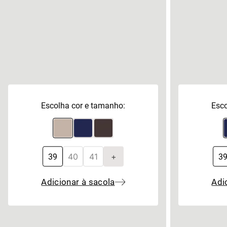
Escolha cor e tamanho:
Esco
40
41
+
39
3
Adicionar à sacola
Adi