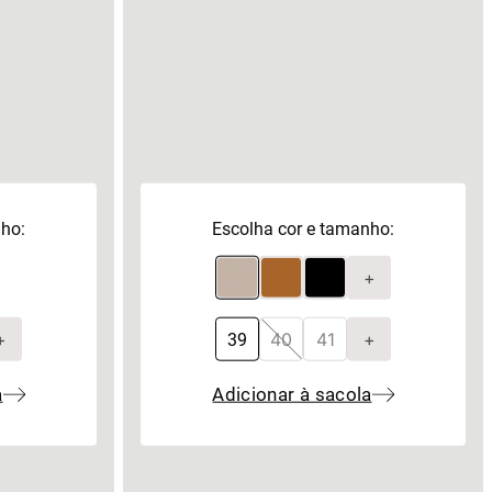
nho:
Escolha cor e tamanho:
+
+
40
41
+
39
a
Adicionar à sacola