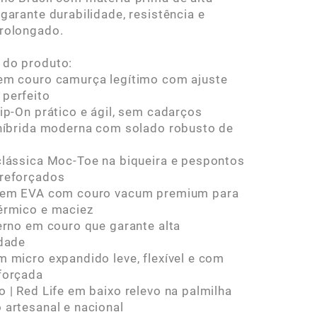
 garante durabilidade, resistência e
rolongado.
 do produto:
em couro camurça legítimo com ajuste
perfeito
lip-On prático e ágil, sem cadarços
 híbrida moderna com solado robusto de
clássica Moc-Toe na biqueira e pespontos
 reforçados
a em EVA com couro vacum premium para
érmico e maciez
terno em couro que garante alta
idade
m micro expandido leve, flexível e com
forçada
o | Red Life em baixo relevo na palmilha
 artesanal e nacional