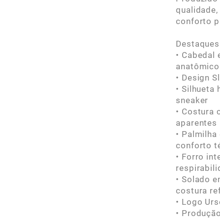
qualidade,
conforto p
Destaques
• Cabedal 
anatômico 
• Design S
• Silhueta
sneaker
• Costura 
aparentes
• Palmilh
conforto t
• Forro in
respirabil
• Solado e
costura re
• Logo Urs
• Produção