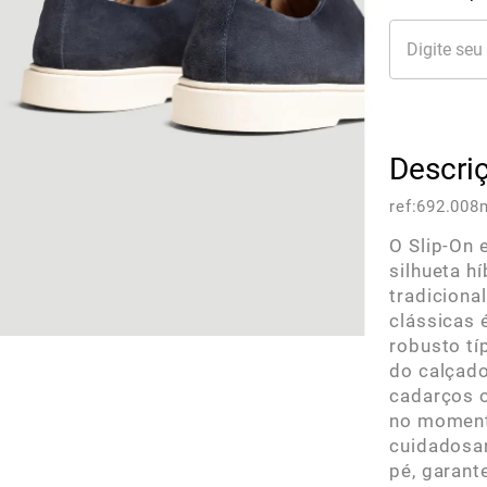
Descri
ref:
692.008
O Slip-On
silhueta h
tradiciona
clássicas 
robusto tí
do calçado
cadarços o
no momento
cuidadosa
pé, garan