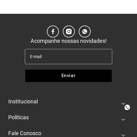
Acompanhe nossas novidades!
Enviar
Institucional
+
Quem somos
Políticas
+
Nossas lojas
Entrega e retira
Trabalhe conosco
Fale Conosco
+