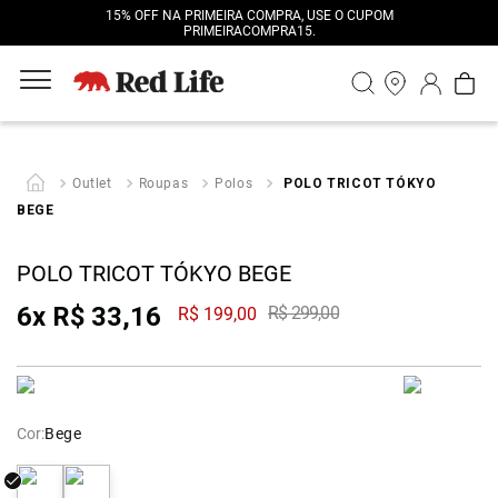
15% OFF NA PRIMEIRA COMPRA, USE O CUPOM
PRIMEIRACOMPRA15.
Outlet
Roupas
Polos
POLO TRICOT TÓKYO
BEGE
POLO TRICOT TÓKYO BEGE
6
x
R$
33
,
16
R$
299
,
00
R$
199
,
00
Cor:
Bege