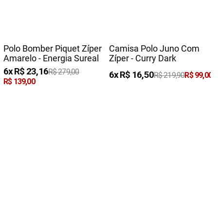
Polo Bomber Piquet Zíper
Camisa Polo Juno Com
Amarelo - Energia Sureal
Zíper - Curry Dark
6
R$
23
,
16
R$
279
,
00
6
R$
16
,
50
R$
219
,
90
R$
99
,
00
R$
139
,
00
Adicionar à sacola
Adicionar à sacola