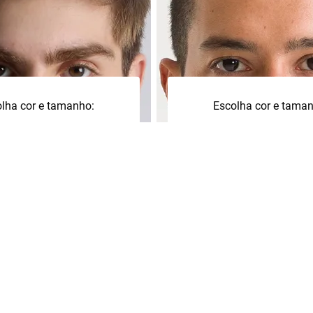
lha cor e tamanho:
Escolha cor e tama
G
+
M
G
M
P
cionar à sacola
Adicionar à sacol