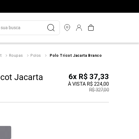
ua busca
t
Roupas
Polos
Polo Tricot Jacarta Branco
icot Jacarta
6
x
R$
37
,
33
À VISTA
R$
224
,
00
R$
327
,
00