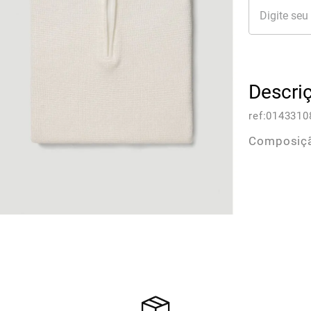
Descri
ref:
0143310
Composiçã