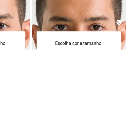
nho:
Escolha cor e tamanho:
+
M
G
+
P
a
Adicionar à sacola