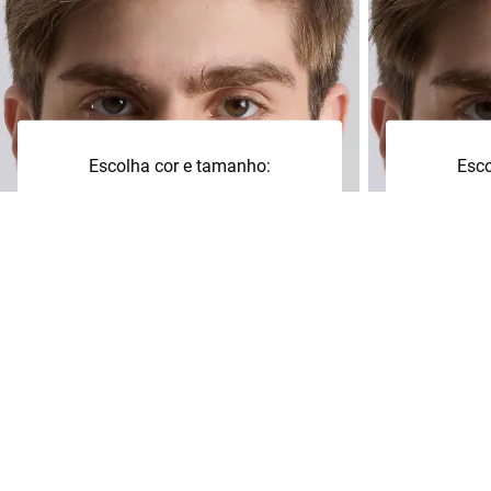
Escolha cor e tamanho:
Esco
M
G
+
P
P
Adicionar à sacola
Adi