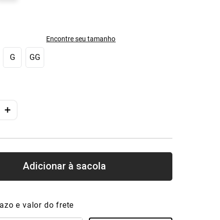
Encontre seu tamanho
G
GG
＋
azo e valor do frete