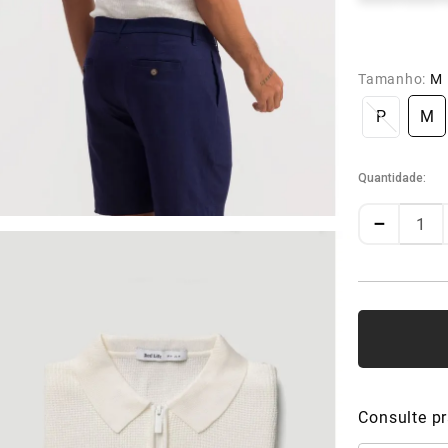
Tamanho:
M
P
M
Quantidade
－
Consulte pr