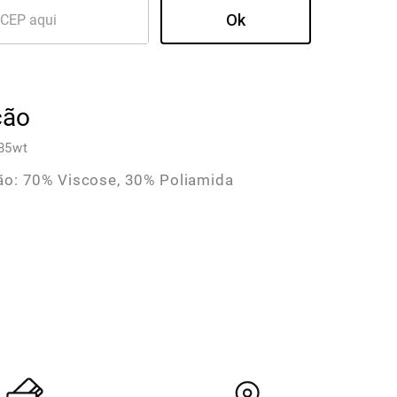
ção
85wt
o: 70% Viscose, 30% Poliamida