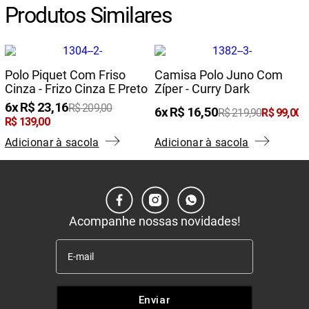
Produtos Similares
Polo Piquet Com Friso
Camisa Polo Juno Com
Cinza - Frizo Cinza E Preto
Zíper - Curry Dark
6
R$
23
,
16
R$
209
,
00
6
R$
16
,
50
R$
219
,
90
R$
99
,
00
R$
139
,
00
Adicionar à sacola
Adicionar à sacola
Acompanhe nossas novidades!
Enviar