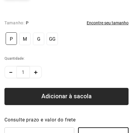
Tamanho:
P
Encontre seu tamanho
P
M
G
GG
Quantidade
－
＋
Consulte prazo e valor do frete