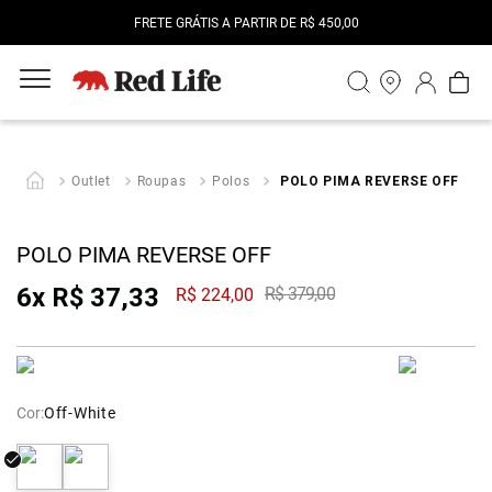
M
FRETE GRÁTIS A PARTIR DE R$ 450,00
Outlet
Roupas
Polos
POLO PIMA REVERSE OFF
POLO PIMA REVERSE OFF
6
x
R$
37
,
33
R$
379
,
00
R$
224
,
00
Cor:
Off-White