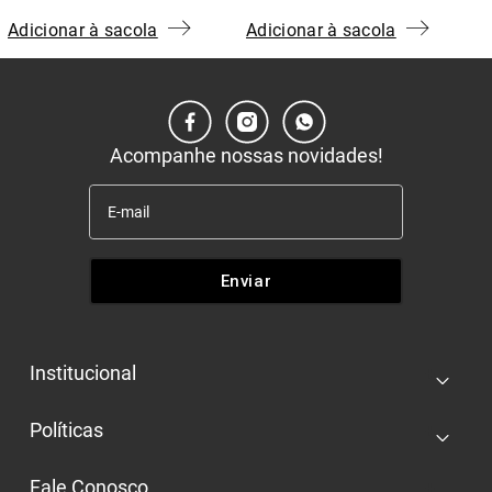
Adicionar à sacola
Adicionar à sacola
Acompanhe nossas novidades!
Enviar
Institucional
+
Quem somos
Políticas
+
Nossas lojas
Entrega e retira
Trabalhe conosco
Fale Conosco
+