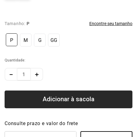
Tamanho:
P
Encontre seu tamanho
P
M
G
GG
Quantidade
－
＋
Consulte prazo e valor do frete