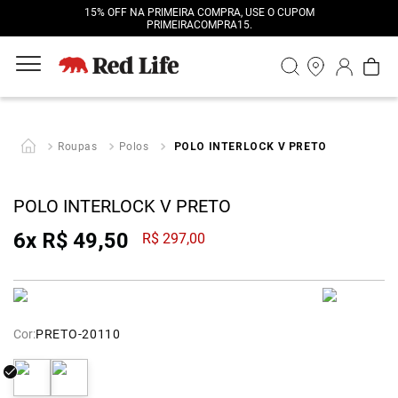
15% OFF NA PRIMEIRA COMPRA, USE O CUPOM
PRIMEIRACOMPRA15.
Roupas
Polos
POLO INTERLOCK V PRETO
POLO INTERLOCK V PRETO
6
x
R$
49
,
50
R$
297
,
00
Cor:
PRETO-20110