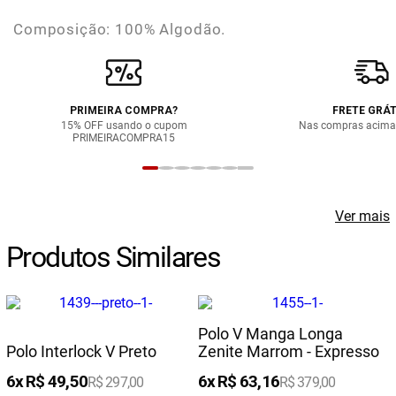
Composição: 100% Algodão.
PRIMEIRA COMPRA?
FRETE GRÁT
15% OFF usando o cupom
Nas compras acima
PRIMEIRACOMPRA15
Ver mais
Produtos Similares
Polo V Manga Longa
Polo Interlock V Preto
Zenite Marrom - Expresso
6
R$
49
,
50
6
R$
63
,
16
R$
297
,
00
R$
379
,
00