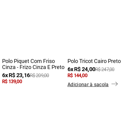
Polo Piquet Com Friso
Polo Tricot Cairo Preto
Cinza - Frizo Cinza E Preto
6
R$
24
,
00
R$
247
,
00
6
R$
23
,
16
R$
209
,
00
R$
144
,
00
R$
139
,
00
Adicionar à sacola
Adicionar à sacola