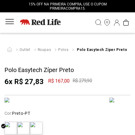
15% OFF NA PRIMEIRA COMPRA, USE O CUPOM
PRIMEIRACOMPRA15.
Outlet
Roupas
Polos
Polo Easytech Zíper Preto
Polo Easytech Zíper Preto
6
x
R$
27
,
83
R$
279
,
90
R$
167
,
00
Cor:
Preto-PT