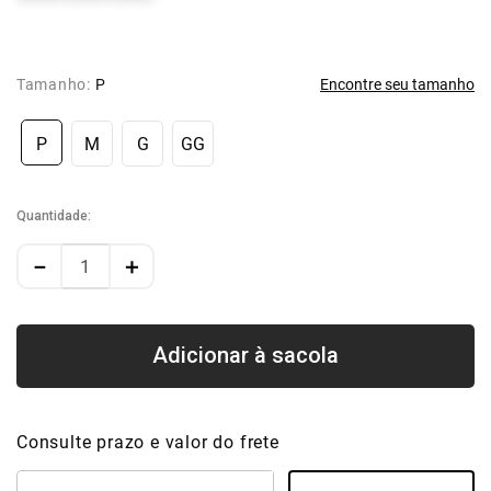
Tamanho:
P
Encontre seu tamanho
P
M
G
GG
Quantidade
－
＋
Consulte prazo e valor do frete