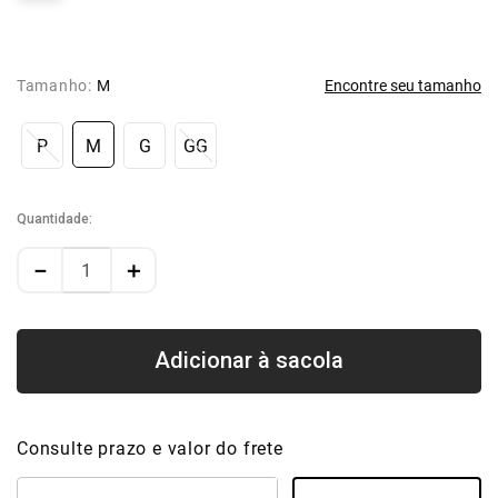
Tamanho:
M
Encontre seu tamanho
P
M
G
GG
Quantidade
－
＋
Consulte prazo e valor do frete