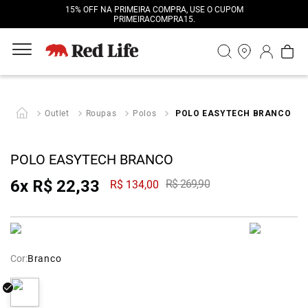
15% OFF NA PRIMEIRA COMPRA, USE O CUPOM
PRIMEIRACOMPRA15.
Outlet
Roupas
Polos
POLO EASYTECH BRANCO
POLO EASYTECH BRANCO
6
x
R$
22
,
33
R$
269
,
90
R$
134
,
00
Cor:
Branco