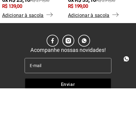
6
R$
23
,
16
6
R$
33
,
16
R$
279
,
00
R$
299
,
00
R$
139
,
00
R$
199
,
00
Adicionar à sacola
Adicionar à sacola
Acompanhe nossas novidades!
Enviar
Institucional
+
Quem somos
Políticas
+
Nossas lojas
Entrega e retira