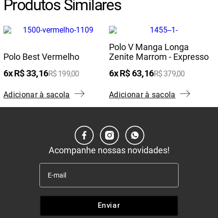
Produtos Similares
Polo V Manga Longa
Polo Best Vermelho
Zenite Marrom - Expresso
6
R$
33
,
16
6
R$
63
,
16
R$
199
,
00
R$
379
,
00
Adicionar à sacola
Adicionar à sacola
Acompanhe nossas novidades!
Enviar