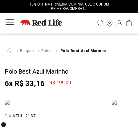
15% OFF NA PRIMEIRA COMPRA, USE O CUPOM
PRIMEIRACOMPRA15.
Roupas
Polos
Polo Best Azul Marinho
Polo Best Azul Marinho
6
x
R$
33
,
16
R$
199
,
00
Cor:
AZUL-2137