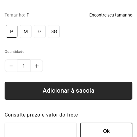
Tamanho:
P
Encontre seu tamanho
P
M
G
GG
Quantidade
－
＋
Consulte prazo e valor do frete