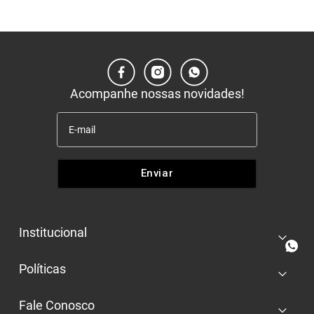
Acompanhe nossas novidades!
Enviar
Institucional
+
Quem somos
Políticas
+
Nossas lojas
Entrega e retira
Trabalhe conosco
Fale Conosco
+