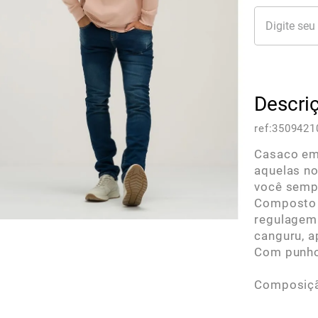
Descri
ref:
3509421
Casaco em
aquelas noi
você semp
Composto 
regulagem
canguru, a
Com punho
Composiçã