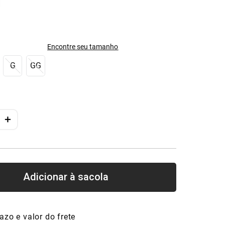
Encontre seu tamanho
G
GG
＋
azo e valor do frete