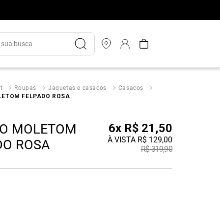
ua busca
t
Roupas
Jaquetas e casacos
Casacos
ETOM FELPADO ROSA
O MOLETOM
6
x
R$
21
,
50
À VISTA
R$
129
,
00
DO ROSA
R$
319
,
90