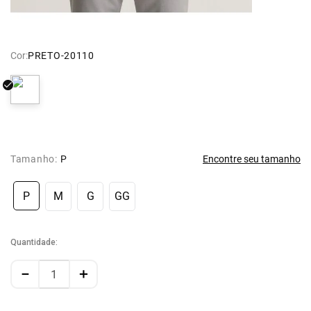
Cor:
PRETO-20110
Tamanho:
P
Encontre seu tamanho
P
M
G
GG
Quantidade
－
＋