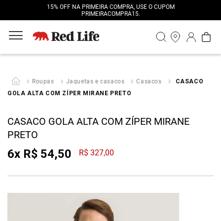
15% OFF NA PRIMEIRA COMPRA, USE O CUPOM
PRIMEIRACOMPRA15.
Roupas
Jaquetas e casacos
Casacos
CASACO
GOLA ALTA COM ZÍPER MIRANE PRETO
CASACO GOLA ALTA COM ZÍPER MIRANE
PRETO
6
x
R$
54
,
50
R$
327
,
00