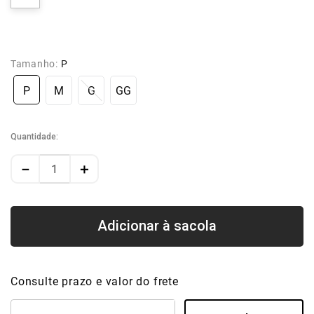
Tamanho:
P
P
M
G
GG
Quantidade
－
＋
Consulte prazo e valor do frete