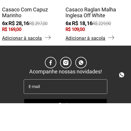
Casaco Com Capuz
Casaco Raglan Malha
Marinho
Inglesa Off White
6
R$
28
,
16
6
R$
18
,
16
R$
297
,
00
R$
229
,
90
R$
169
,
00
R$
109
,
00
Adicionar à sacola
Adicionar à sacola
Acompanhe nossas novidades!
Enviar
Institucional
+