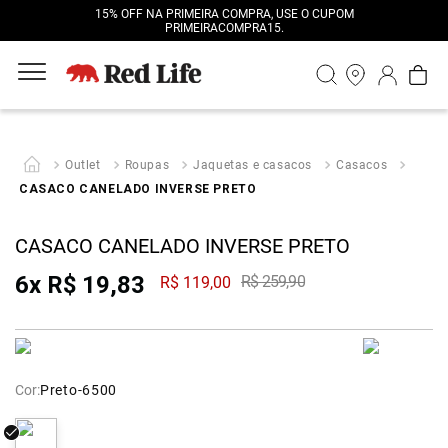
15% OFF NA PRIMEIRA COMPRA, USE O CUPOM
PRIMEIRACOMPRA15.
Outlet
Roupas
Jaquetas e casacos
Casacos
CASACO CANELADO INVERSE PRETO
CASACO CANELADO INVERSE PRETO
6
x
R$
19
,
83
R$
259
,
90
R$
119
,
00
Cor:
Preto-6500