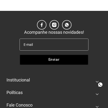
Acompanhe nossas novidades!
Enviar
Institucional
+
Quem somos
Políticas
+
Nossas lojas
Entrega e retira
Trabalhe conosco
Fale Conosco
+