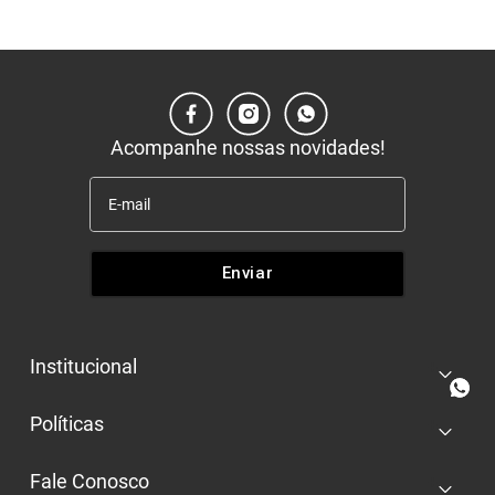
Acompanhe nossas novidades!
Enviar
Institucional
+
Quem somos
Políticas
+
Nossas lojas
Entrega e retira
Trabalhe conosco
Fale Conosco
+