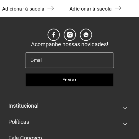
Adicionar à sacola
Adicionar à sacola
Acompanhe nossas novidades!
Enviar
Institucional
+
Quem somos
Políticas
+
Nossas lojas
Entrega e retira
Trabalhe conosco
Fale Conosco
+