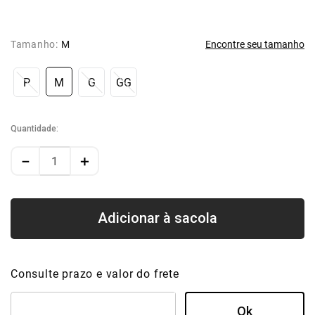
Tamanho:
M
Encontre seu tamanho
P
M
G
GG
Quantidade
－
＋
Consulte prazo e valor do frete