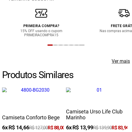
PRIMEIRA COMPRA?
FRETE GRÁT
15% OFF usando o cupom
Nas compras acima
PRIMEIRACOMPRA15
Ver mais
Produtos Similares
Camiseta Urso Life Club
Camiseta Conforto Bege
Marinho
6
R$
14
,
66
6
R$
13
,
99
4
R$
127
,
00
R$
88
,
00
R$
139
,
90
R$
83
,
94