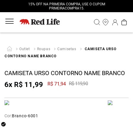
15% OFF NA PRIMEIRA COMPRA, USE O CUPOM
PRIMEIRACOMPRA15.
Outlet
Roupas
Camisetas
CAMISETA URSO
CONTORNO NAME BRANCO
CAMISETA URSO CONTORNO NAME BRANCO
6
x
R$
11
,
99
R$
119
,
90
R$
71
,
94
Cor:
Branco-6001