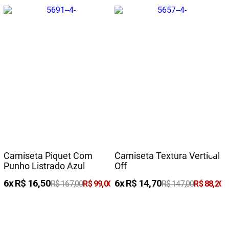
Camiseta Piquet Com
Camiseta Textura Vertical
Punho Listrado Azul
Off
6
R$
16
,
50
6
R$
14
,
70
R$
167
,
00
R$
99
,
00
R$
147
,
00
R$
88
,
20
Adicionar à sacola
Adicionar à sacola