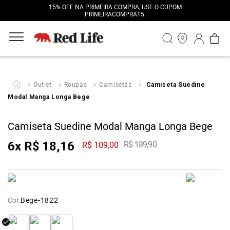
15% OFF NA PRIMEIRA COMPRA, USE O CUPOM
PRIMEIRACOMPRA15.
Outlet
Roupas
Camisetas
Camiseta Suedine
Modal Manga Longa Bege
Camiseta Suedine Modal Manga Longa Bege
6
x
R$
18
,
16
R$
189
,
90
R$
109
,
00
Cor:
Bege-1822