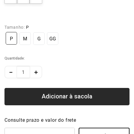
Tamanho:
P
P
M
G
GG
Quantidade
－
＋
Consulte prazo e valor do frete