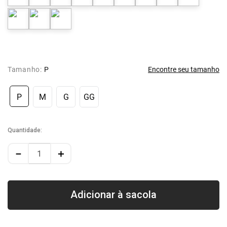
Tamanho:
P
Encontre seu tamanho
P
M
G
GG
Quantidade
－
＋