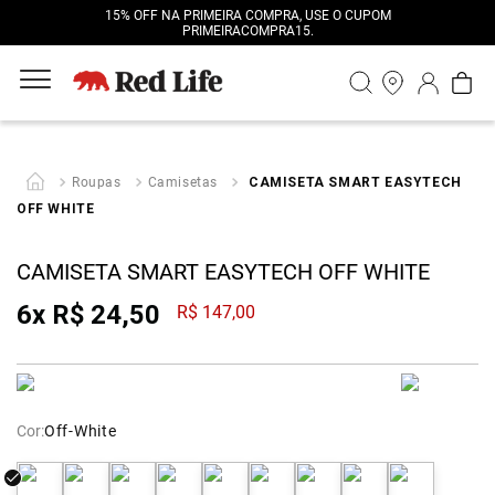
15% OFF NA PRIMEIRA COMPRA, USE O CUPOM
PRIMEIRACOMPRA15.
Roupas
Camisetas
CAMISETA SMART EASYTECH
OFF WHITE
CAMISETA SMART EASYTECH OFF WHITE
6
x
R$
24
,
50
R$
147
,
00
Cor:
Off-White