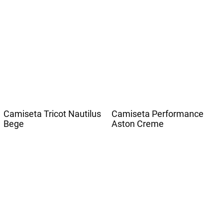
Camiseta Tricot Nautilus
Camiseta Performance
Bege
Aston Creme
6
R$
56
,
16
6
R$
36
,
50
R$
337
,
00
R$
219
,
00
Adicionar à sacola
Adicionar à sacola