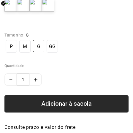
Tamanho:
G
P
M
G
GG
Quantidade
－
＋
Consulte prazo e valor do frete