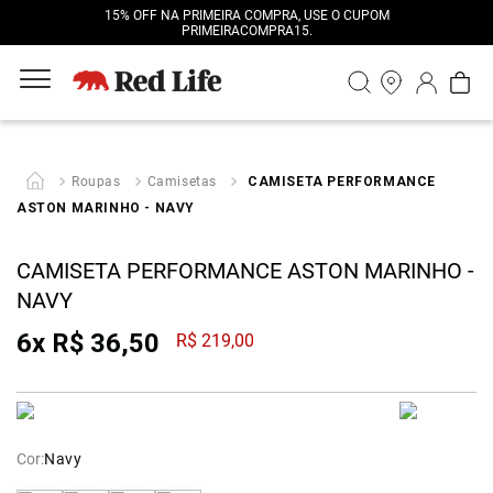
15% OFF NA PRIMEIRA COMPRA, USE O CUPOM
PRIMEIRACOMPRA15.
Roupas
Camisetas
CAMISETA PERFORMANCE
ASTON MARINHO - NAVY
CAMISETA PERFORMANCE ASTON MARINHO -
NAVY
6
x
R$
36
,
50
R$
219
,
00
Cor:
Navy