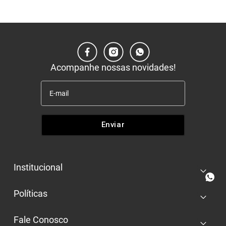
Acompanhe nossas novidades!
Enviar
Institucional
+
Quem somos
Políticas
+
Nossas lojas
Entrega e retira
Trabalhe conosco
Fale Conosco
+