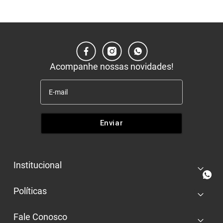
Acompanhe nossas novidades!
Enviar
Institucional
+
Quem somos
Políticas
+
Nossas lojas
Entrega e retira
Trabalhe conosco
Fale Conosco
+