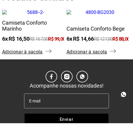
Camiseta Conforto
Marinho
Camiseta Conforto Bege
6
R$
16
,
50
6
R$
14
,
66
0
R$
167
,
00
R$
99
,
00
R$
127
,
00
R$
88
,
00
Adicionar à sacola
Adicionar à sacola
Acompanhe nossas novidades!
Enviar