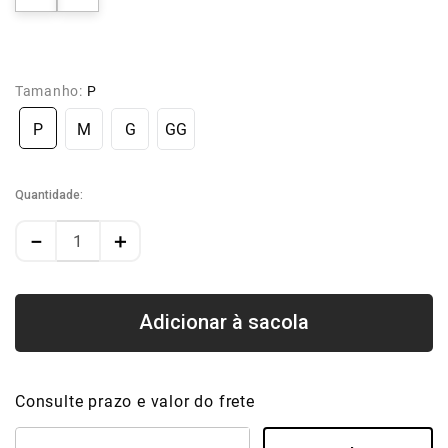
Tamanho:
P
P
M
G
GG
Quantidade
－
＋
Consulte prazo e valor do frete