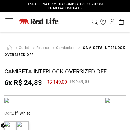
15% OFF NA PRIMEIRA COMPRA, USE O CUPOM
PRIMEIRACOMPRA15.
Outlet
Roupas
Camisetas
CAMISETA INTERLOCK
OVERSIZED OFF
CAMISETA INTERLOCK OVERSIZED OFF
6
x
R$
24
,
83
R$
249
,
00
R$
149
,
00
Cor:
Off-White