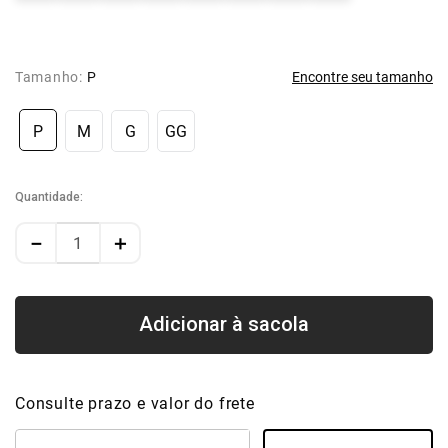
Tamanho:
P
Encontre seu tamanho
P
M
G
GG
Quantidade
－
＋
Consulte prazo e valor do frete