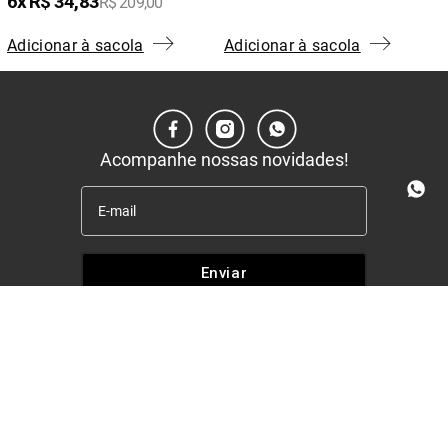
6
R$
34
,
83
R$
209
,
00
Adicionar à sacola
Adicionar à sacola
Acompanhe nossas novidades!
Enviar
Institucional
+
Quem somos
Políticas
+
Nossas lojas
Entrega e retira