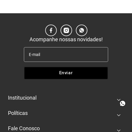
Acompanhe nossas novidades!
Enviar
Institucional
+
Quem somos
Políticas
+
Nossas lojas
Entrega e retira
Trabalhe conosco
Fale Conosco
+