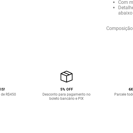
Com ma
Detalh
abaixo
Composição:
IS!
5% OFF
6X
 de R$450
Desconto para pagamento no
Parcele tod
boleto bancário e PIX