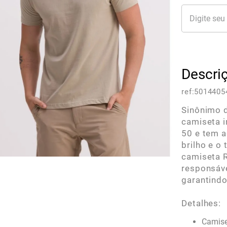
Descri
ref:
5014405
Sinônimo d
camiseta i
50 e tem a
brilho e o
camiseta R
responsáve
garantindo
Detalhes:
Camise