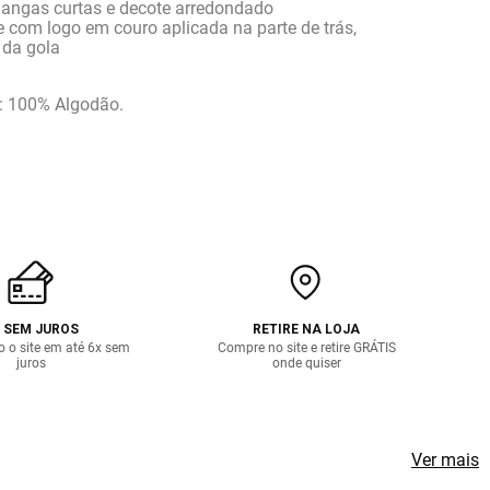
ngas curtas e decote arredondado
e com logo em couro aplicada na parte de trás,
 da gola
 100% Algodão.
 SEM JUROS
RETIRE NA LOJA
o o site em até 6x sem
Compre no site e retire GRÁTIS
juros
onde quiser
Ver mais