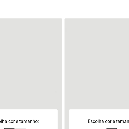
lha cor e tamanho:
Escolha cor e tama