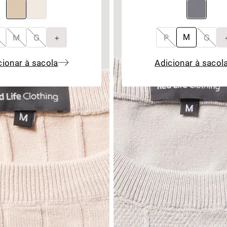
M
G
+
P
G
M
cionar à sacola
Adicionar à sacol