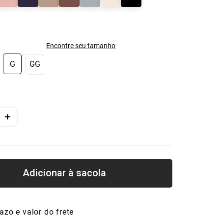
Encontre seu tamanho
G
GG
＋
azo e valor do frete