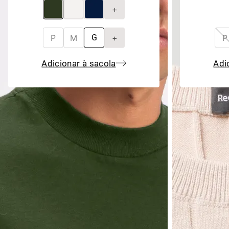
+
P
M
+
P
G
Adicionar à sacola
Adi