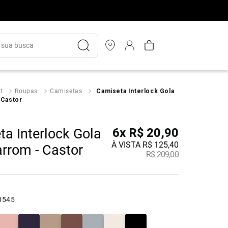
ua busca
t
Roupas
Camisetas
Camiseta Interlock Gola
 Castor
a Interlock Gola
6
x
R$
20
,
90
À VISTA
R$
125
,
40
rrom - Castor
R$
209
,
00
0545