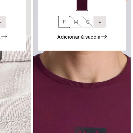
+
M
G
+
P
a
Adicionar à sacola