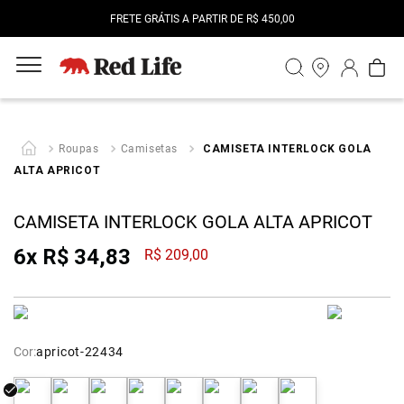
M
FRETE GRÁTIS A PARTIR DE R$ 450,00
Roupas
Camisetas
CAMISETA INTERLOCK GOLA
ALTA APRICOT
CAMISETA INTERLOCK GOLA ALTA APRICOT
6
x
R$
34
,
83
R$
209
,
00
Cor:
apricot-22434