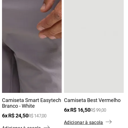
Camiseta Smart Easytech
Camiseta Best Vermelho
Branco - White
6
R$
16
,
50
R$
99
,
00
6
R$
24
,
50
R$
147
,
00
Adicionar à sacola