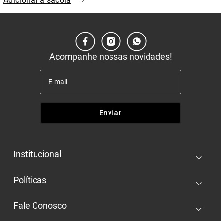
Adicionar à sacola
Acompanhe nossas novidades!
Enviar
Institucional
+
Quem somos
Políticas
+
Nossas lojas
Entrega e retira
Trabalhe conosco
Fale Conosco
+
Pagamento e segurança
Multimarcas