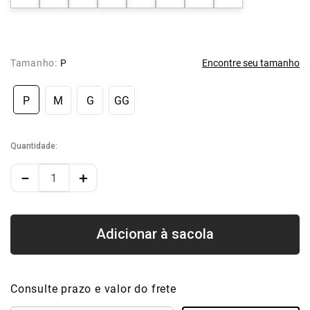
Tamanho:
P
Encontre seu tamanho
P
M
G
GG
Quantidade
－
＋
Consulte prazo e valor do frete