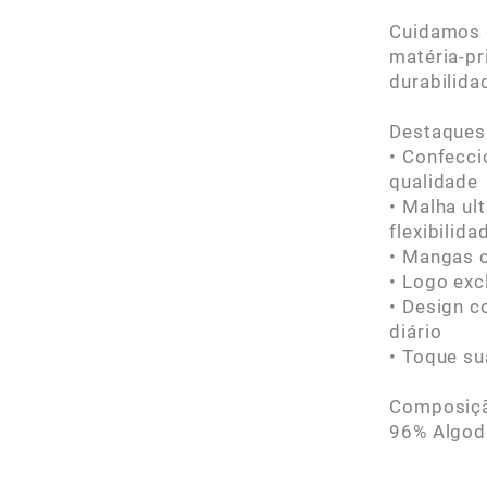
Cuidamos d
matéria-pr
durabilida
Destaques
• Confecci
qualidade
• Malha ul
flexibilid
• Mangas c
• Logo ex
• Design c
diário
• Toque su
Composiç
96% Algod