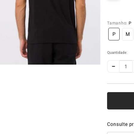
Tamanho:
P
P
M
Quantidade
－
Consulte pr