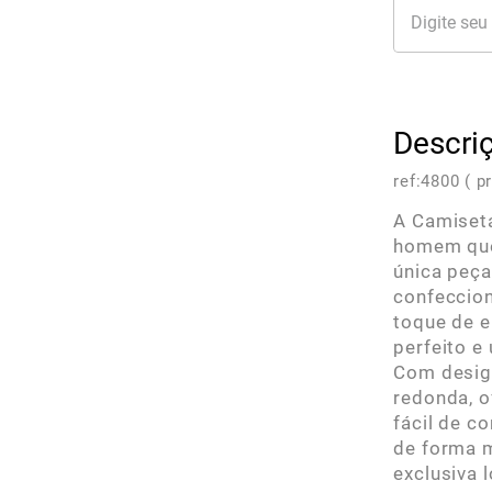
Descri
ref:
4800 ( p
A Camiseta
homem que
única peça
confeccio
toque de e
perfeito e
Com design
redonda, o
fácil de c
de forma m
exclusiva