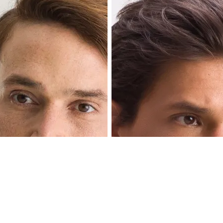
lha cor e tamanho:
Escolha cor e tama
+