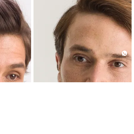
nho:
Escolha cor e tamanho:
+
+