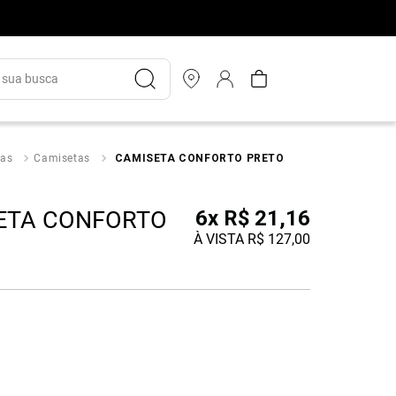
ua busca
as
Camisetas
CAMISETA CONFORTO PRETO
ETA CONFORTO
6
x
R$
21
,
16
À VISTA
R$
127
,
00