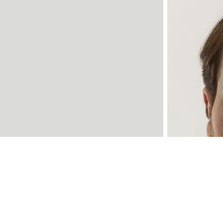
Escolha cor e tamanho:
Esco
+