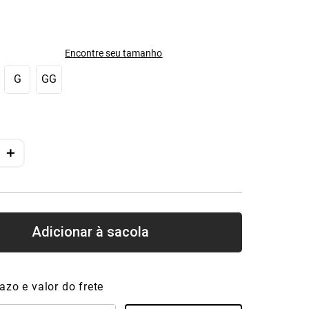
Encontre seu tamanho
G
GG
＋
azo e valor do frete