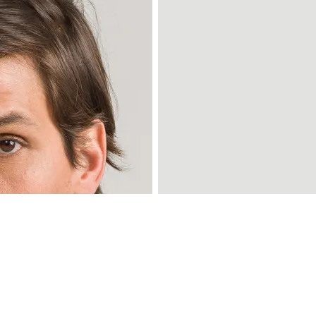
lha cor e tamanho:
Escolha cor e tama
+