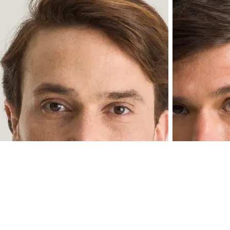
Escolha cor e tamanho:
Esco
+