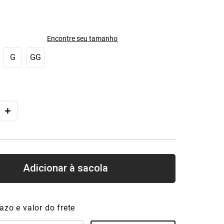
Encontre seu tamanho
G
GG
＋
azo e valor do frete