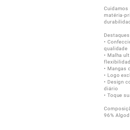
Cuidamos d
matéria-pr
durabilida
Destaques
• Confecci
qualidade
• Malha ul
flexibilid
• Mangas c
• Logo ex
• Design c
diário
• Toque su
Composiç
96% Algod