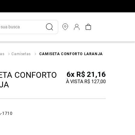
ua busca
as
Camisetas
CAMISETA CONFORTO LARANJA
ETA CONFORTO
6
x
R$
21
,
16
À VISTA
R$
127
,
00
JA
-1710