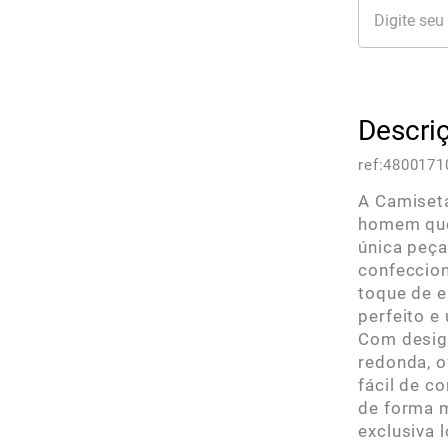
Descri
ref:
4800171
A Camiseta
homem que
única peça
confeccio
toque de e
perfeito e
Com design
redonda, o
fácil de c
de forma m
exclusiva