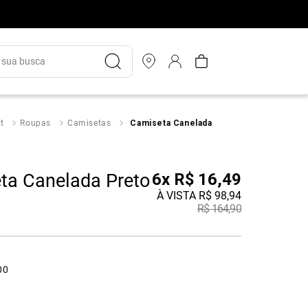
ua busca
t
Roupas
Camisetas
Camiseta Canelada
ta Canelada Preto
6
x
R$
16
,
49
À VISTA
R$
98
,
94
R$
164
,
90
00