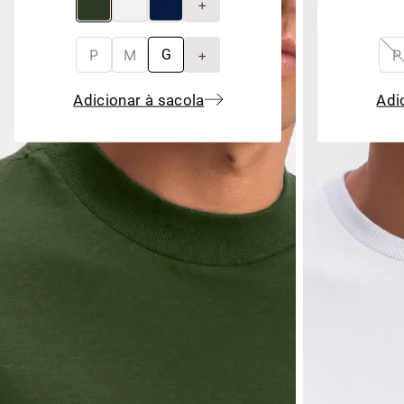
+
P
M
+
P
G
Adicionar à sacola
Adi