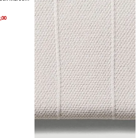
9
,
00