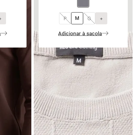
+
P
G
+
M
a
Adicionar à sacola