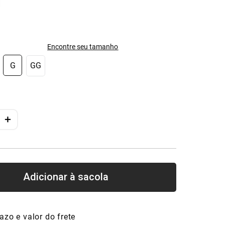
Encontre seu tamanho
G
GG
＋
azo e valor do frete