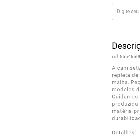
Descri
ref:
5564650
A camiseta
repleta de
malha. Pe
modelos d
Cuidamos d
produzida 
matéria-pr
durabilida
Detalhes: