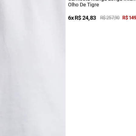
Olho De Tigre
6
R$
24
,
83
R$
257
,
90
R$
14