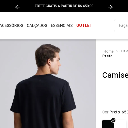
M
FRETE GRÁTIS A PARTIR DE R$ 450,00
Faça s
ACESSÓRIOS
CALÇADOS
ESSENCIAIS
OUTLET
Outle
Preto
Camise
mudas e Shorts
mudas e Shorts
chwear
çados
erwear
ssórios
s
Cor:
Preto-65