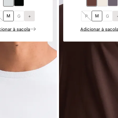
G
+
P
G
M
M
cionar à sacola
Adicionar à sacol