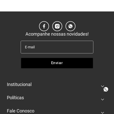
Acompanhe nossas novidades!
Enviar
Institucional
+
Quem somos
Políticas
+
Nossas lojas
Entrega e retira
Trabalhe conosco
Fale Conosco
+