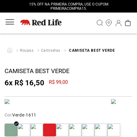
15% OFF NA PRIMEIRA COMPRA, USE O CUPOM
PRIMEIRACOMPRA15.
Roupas
Camisetas
CAMISETA BEST VERDE
CAMISETA BEST VERDE
6
x
R$
16
,
50
R$
99
,
00
Cor:
Verde-1611