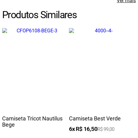
Ver mais
Produtos Similares
Camiseta Tricot Nautilus
Camiseta Best Verde
Bege
6
R$
16
,
50
R$
99
,
00
6
R$
56
,
16
R$
337
,
00