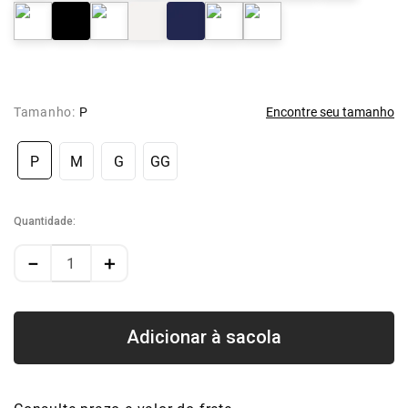
Tamanho:
P
Encontre seu tamanho
P
M
G
GG
Quantidade
－
＋