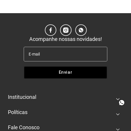
Acompanhe nossas novidades!
Enviar
Institucional
+
Quem somos
Políticas
+
Nossas lojas
Entrega e retira
Trabalhe conosco
Fale Conosco
+