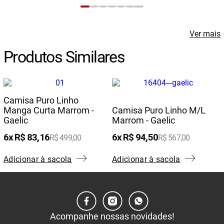
Ver mais
Produtos Similares
Camisa Puro Linho
Manga Curta Marrom -
Camisa Puro Linho M/l
Gaelic
Marrom - Gaelic
6
R$
83
,
16
6
R$
94
,
50
R$
499
,
00
R$
567
,
00
Adicionar à sacola
Adicionar à sacola
Acompanhe nossas novidades!