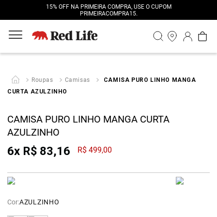
15% OFF NA PRIMEIRA COMPRA, USE O CUPOM
PRIMEIRACOMPRA15.
Roupas
Camisas
CAMISA PURO LINHO MANGA
CURTA AZULZINHO
CAMISA PURO LINHO MANGA CURTA
AZULZINHO
6
x
R$
83
,
16
R$
499
,
00
Cor:
AZULZINHO