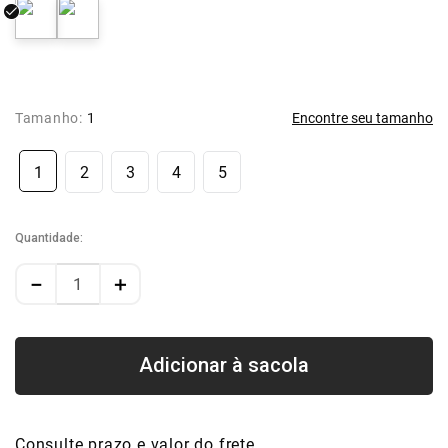
Tamanho:
1
Encontre seu tamanho
1
2
3
4
5
Quantidade
－
＋
Consulte prazo e valor do frete