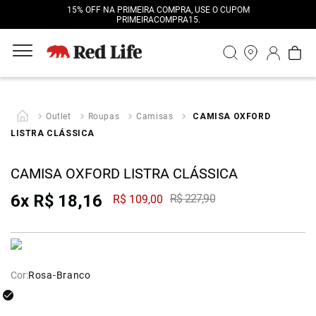
15% OFF NA PRIMEIRA COMPRA, USE O CUPOM
PRIMEIRACOMPRA15.
Outlet
Roupas
Camisas
CAMISA OXFORD
LISTRA CLÁSSICA
CAMISA OXFORD LISTRA CLÁSSICA
6
x
R$
18
,
16
R$
227
,
90
R$
109
,
00
Cor:
Rosa-Branco