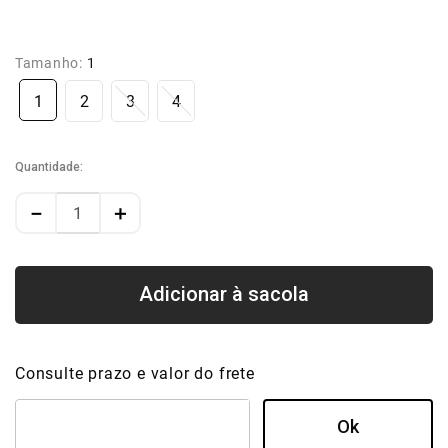
Tamanho:
1
1
2
3
4
Quantidade
－
＋
Consulte prazo e valor do frete