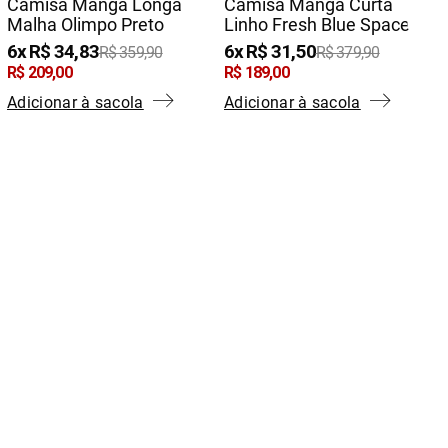
Camisa Manga Longa
Camisa Manga Curta
Malha Olimpo Preto
Linho Fresh Blue Space
6
R$
34
,
83
6
R$
31
,
50
R$
359
,
90
R$
379
,
90
R$
209
,
00
R$
189
,
00
Adicionar à sacola
Adicionar à sacola