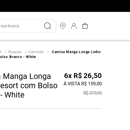
ua busca
t
Roupas
Camisas
Camisa Manga Longa Linho
olso Branco - White
 Manga Longa
6
x
R$
26
,
50
Resort com Bolso
À VISTA
R$
159
,
00
- White
R$
319
,
90