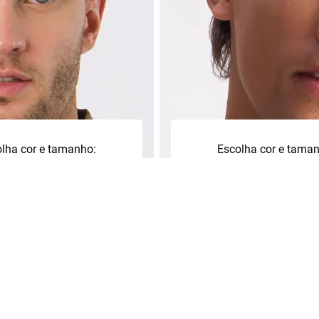
lha cor e tamanho:
Escolha cor e tama
+
3
+
P
G
2
M
cionar à sacola
Adicionar à sacol