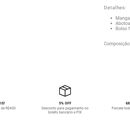
Detalhes:
Manga
Abotoa
Bolso f
Composição:
IS!
5% OFF
6X
 de R$450
Desconto para pagamento no
Parcele tod
boleto bancário e PIX