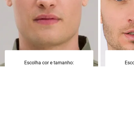
Escolha cor e tamanho:
Esco
+
2
3
+
1
1
Adicionar à sacola
Adi