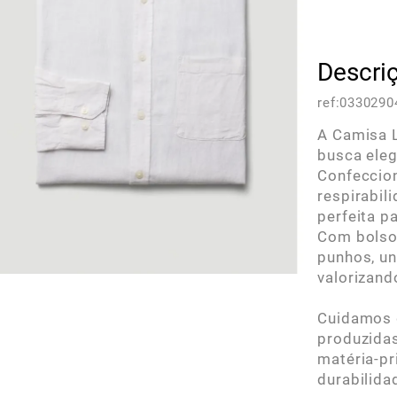
Descri
ref:
0330290
A Camisa L
busca eleg
Confeccion
respirabil
perfeita p
Com bolso 
punhos, un
valorizand
Cuidamos d
produzidas
matéria-pr
durabilida