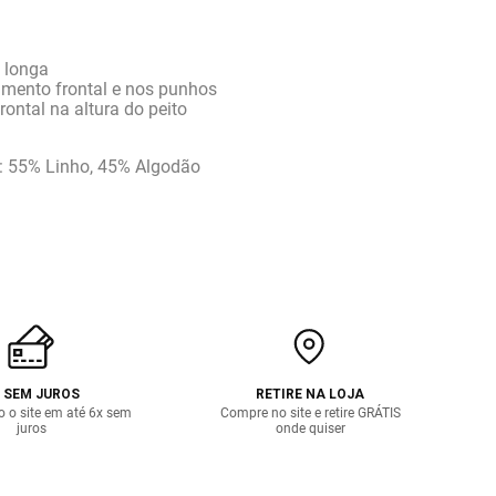
 longa
mento frontal e nos punhos
rontal na altura do peito
 55% Linho, 45% Algodão
 SEM JUROS
RETIRE NA LOJA
o o site em até 6x sem
Compre no site e retire GRÁTIS
juros
onde quiser