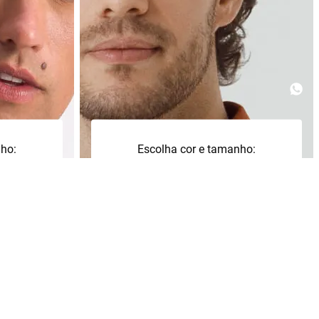
nho:
Escolha cor e tamanho:
+
+
2
3
+
1
a
Adicionar à sacola