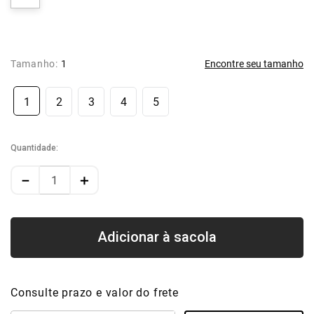
Tamanho:
1
Encontre seu tamanho
1
2
3
4
5
Quantidade
－
＋
Consulte prazo e valor do frete