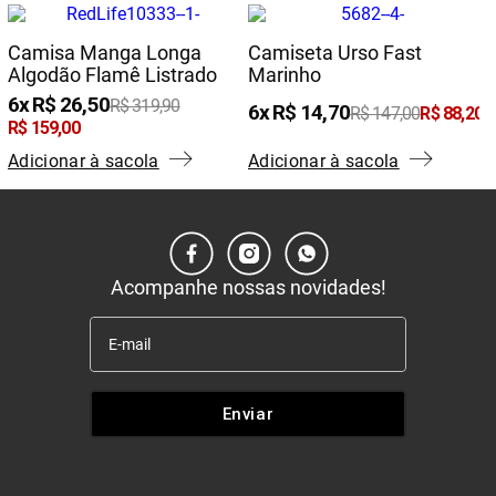
Camisa Manga Longa
Camiseta Urso Fast
Algodão Flamê Listrado
Marinho
6
R$
26
,
50
R$
319
,
90
6
R$
14
,
70
0
R$
147
,
00
R$
88
,
20
R$
159
,
00
Adicionar à sacola
Adicionar à sacola
Acompanhe nossas novidades!
Enviar