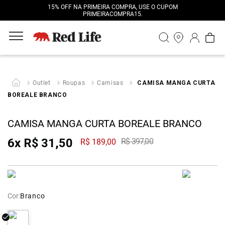
15% OFF NA PRIMEIRA COMPRA, USE O CUPOM
PRIMEIRACOMPRA15.
Outlet
Roupas
Camisas
CAMISA MANGA CURTA
BOREALE BRANCO
CAMISA MANGA CURTA BOREALE BRANCO
6
x
R$
31
,
50
R$
397
,
00
R$
189
,
00
Cor:
Branco