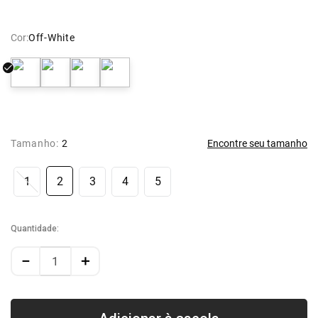
Cor:
Off-White
Tamanho:
2
Encontre seu tamanho
1
2
3
4
5
Quantidade
－
＋