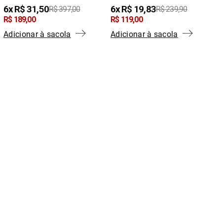
6
R$
31
,
50
6
R$
19
,
83
R$
397
,
00
R$
239
,
90
R$
189
,
00
R$
119
,
00
Adicionar à sacola
Adicionar à sacola