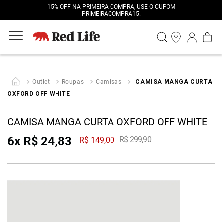
15% OFF NA PRIMEIRA COMPRA, USE O CUPOM
PRIMEIRACOMPRA15.
Outlet
Roupas
Camisas
CAMISA MANGA CURTA
OXFORD OFF WHITE
CAMISA MANGA CURTA OXFORD OFF WHITE
6
x
R$
24
,
83
R$
299
,
90
R$
149
,
00