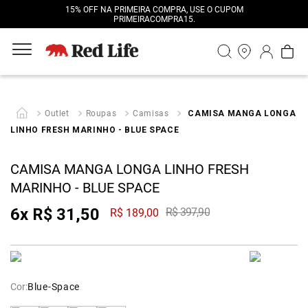
15% OFF NA PRIMEIRA COMPRA, USE O CUPOM
PRIMEIRACOMPRA15.
Outlet
Roupas
Camisas
CAMISA MANGA LONGA
LINHO FRESH MARINHO - BLUE SPACE
CAMISA MANGA LONGA LINHO FRESH
MARINHO - BLUE SPACE
6
x
R$
31
,
50
R$
397
,
90
R$
189
,
00
Cor:
Blue-Space