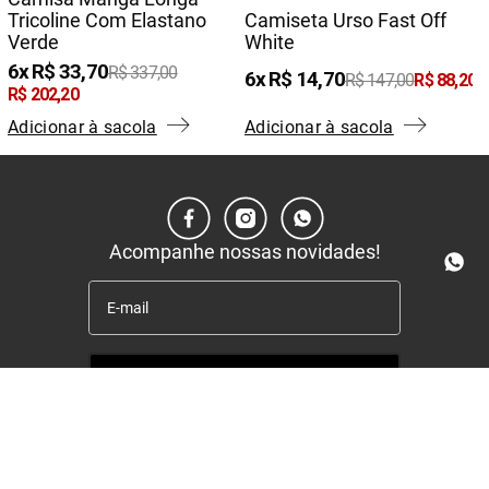
Tricoline Com Elastano
Camiseta Urso Fast Off
Verde
White
6
R$
33
,
70
R$
337
,
00
6
R$
14
,
70
R$
147
,
00
R$
88
,
20
R$
202
,
20
Adicionar à sacola
Adicionar à sacola
Acompanhe nossas novidades!
Enviar
Institucional
+