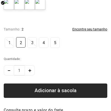
Tamanho:
2
Encontre seu tamanho
1
2
3
4
5
Quantidade
－
＋
Consulte prazo e valor do frete