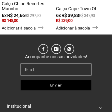
Calça Chloe Recortes
Marinho
Calça Cape Town Off
6
R$
24
,
66
6
R$
39
,
83
R$
297
,
90
R$
347
,
90
R$
148
,
00
R$
239
,
00
Adicionar à sacola
Adicionar à sacola
Acompanhe nossas novidades!
Enviar
Institucional
+