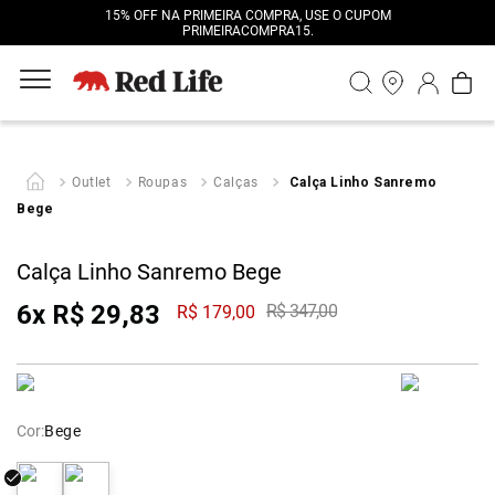
15% OFF NA PRIMEIRA COMPRA, USE O CUPOM
PRIMEIRACOMPRA15.
Outlet
Roupas
Calças
Calça Linho Sanremo
Bege
Calça Linho Sanremo Bege
6
x
R$
29
,
83
R$
347
,
00
R$
179
,
00
Cor:
Bege