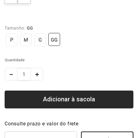
Tamanho:
GG
P
M
G
GG
Quantidade
－
＋
Consulte prazo e valor do frete