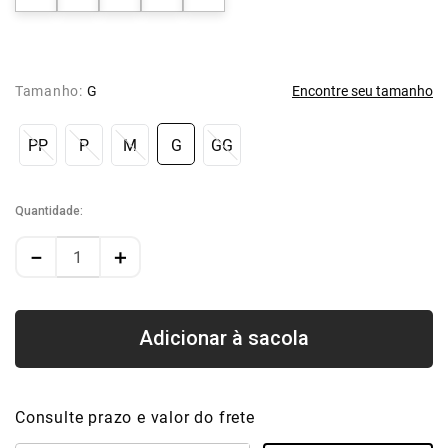
Tamanho:
G
Encontre seu tamanho
PP
P
M
G
GG
Quantidade
－
＋
Consulte prazo e valor do frete