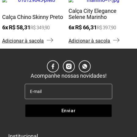
Calça City Elegance
Calça Chino Skinny Preto
Selene Marinho
6
R$
58
,
31
6
R$
66
,
31
R$
349
,
90
R$
397
,
90
Adicionar à sacola
Adicionar à sacola
Acompanhe nossas novidades!
Enviar
Institucional
+