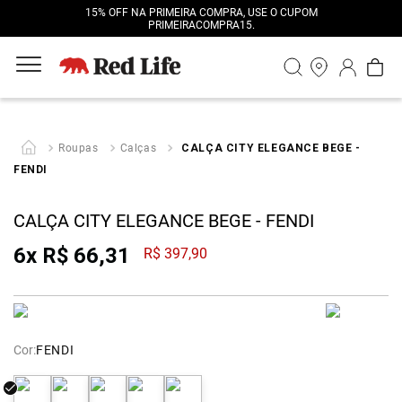
15% OFF NA PRIMEIRA COMPRA, USE O CUPOM
PRIMEIRACOMPRA15.
Roupas
Calças
CALÇA CITY ELEGANCE BEGE -
FENDI
CALÇA CITY ELEGANCE BEGE - FENDI
6
x
R$
66
,
31
R$
397
,
90
Cor:
FENDI