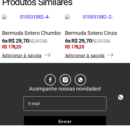
Produtos Similares
Bermuda Sotero Chumbo
Bermuda Sotero Cinza
6
R$
29
,
70
6
R$
29
,
70
R$
297
,
00
R$
297
,
00
0
R$
178
,
20
R$
178
,
20
Adicionar à sacola
Adicionar à sacola
Acompanhe nossas novidades!
Enviar