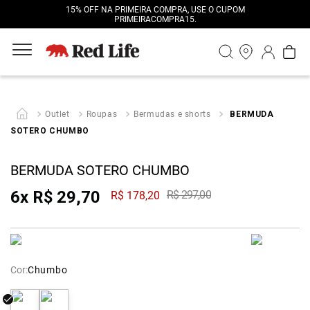
15% OFF NA PRIMEIRA COMPRA, USE O CUPOM
PRIMEIRACOMPRA15.
Outlet
Roupas
Bermudas e shorts
BERMUDA
SOTERO CHUMBO
BERMUDA SOTERO CHUMBO
6
x
R$
29
,
70
R$
297
,
00
R$
178
,
20
Cor:
Chumbo