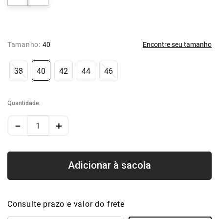
Tamanho:
40
Encontre seu tamanho
38
40
42
44
46
Quantidade
－
＋
Consulte prazo e valor do frete