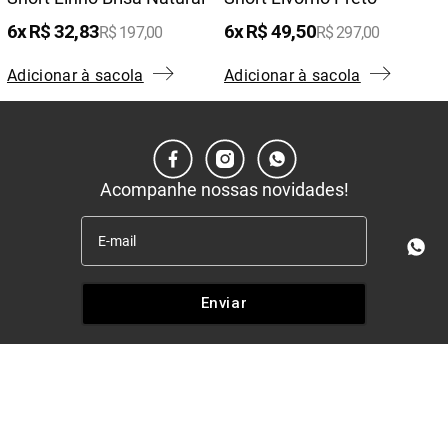
6
R$
32
,
83
6
R$
49
,
50
R$
197
,
00
R$
297
,
00
Adicionar à sacola
Adicionar à sacola
Acompanhe nossas novidades!
Enviar
Institucional
+
Quem somos
Políticas
+