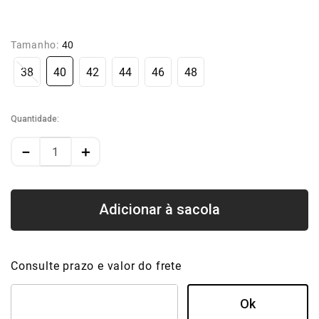
Tamanho:
40
38
40
42
44
46
48
Quantidade
－
＋
Consulte prazo e valor do frete