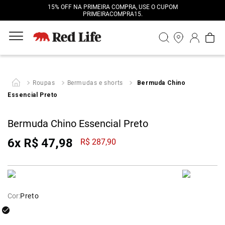
15% OFF NA PRIMEIRA COMPRA, USE O CUPOM
PRIMEIRACOMPRA15.
Roupas
Bermudas e shorts
Bermuda Chino
Essencial Preto
Bermuda Chino Essencial Preto
6
x
R$
47
,
98
R$
287
,
90
Cor:
Preto